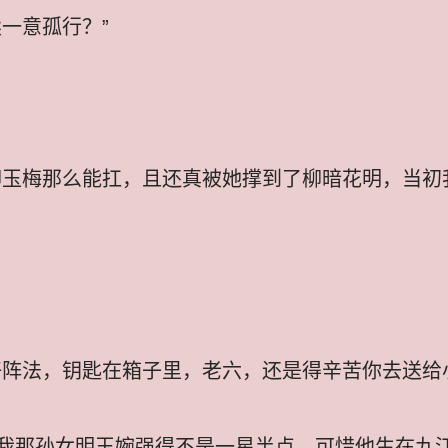
一意孤行？”
柳玉梅那么能扛，且还真被她撑到了柳暗花明，当初
好阵法，钥匙在箱子里，老六，还是得辛苦你去送给
我那孙女明玉婉强得不是一星半点，可惜他生在九