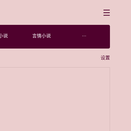
菜单
小说
言情小说
···
设置