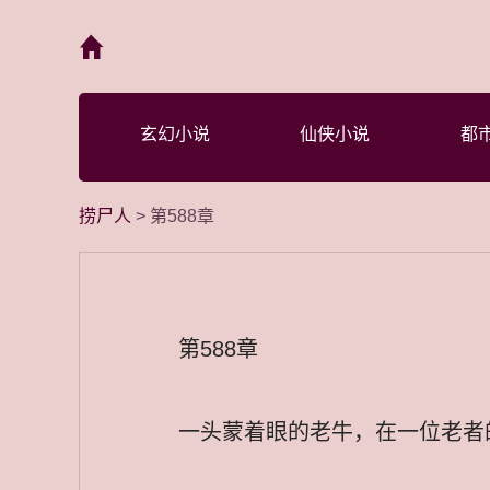
首页
玄幻小说
仙侠小说
都
捞尸人
> 第588章
第588章
一头蒙着眼的老牛，在一位老者