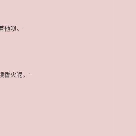
着他呗。”
续香火呢。”