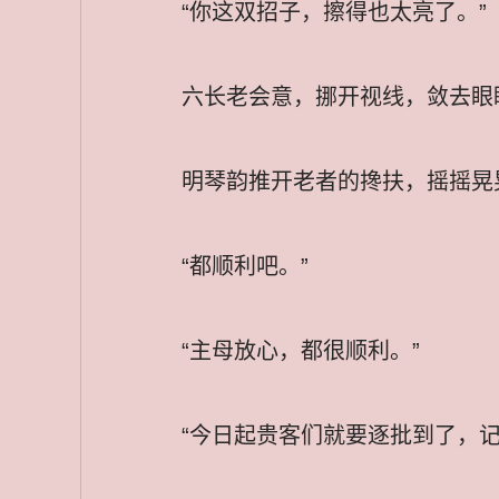
“你这双招子，擦得也太亮了。”
六长老会意，挪开视线，敛去眼
明琴韵推开老者的搀扶，摇摇晃
“都顺利吧。”
“主母放心，都很顺利。”
“今日起贵客们就要逐批到了，