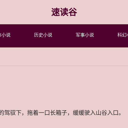
速读谷
市小说
历史小说
军事小说
科幻
的驾驭下，拖着一口长箱子，缓缓驶入山谷入口。