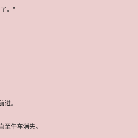
了。”
前进。
直至牛车消失。