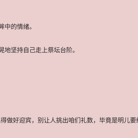
眸中的情绪。
晃地坚持自己走上祭坛台阶。
记得做好迎宾，别让人挑出咱们礼数，毕竟是明儿要