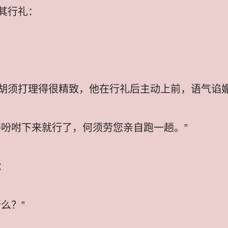
其行礼：
胡须打理得很精致，他在行礼后主动上前，语气谄
接吩咐下来就行了，何须劳您亲自跑一趟。”
：
么？”