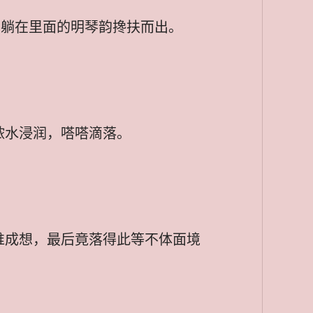
将躺在里面的明琴韵搀扶而出。
脓水浸润，嗒嗒滴落。
谁成想，最后竟落得此等不体面境