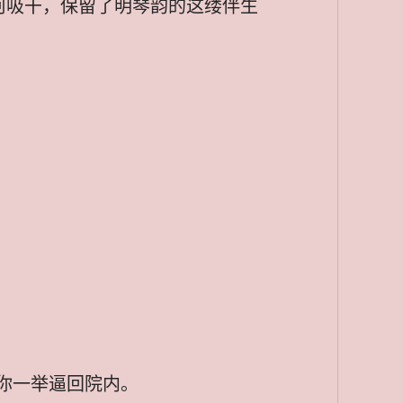
河吸干，保留了明琴韵的这缕伴生
你一举逼回院内。