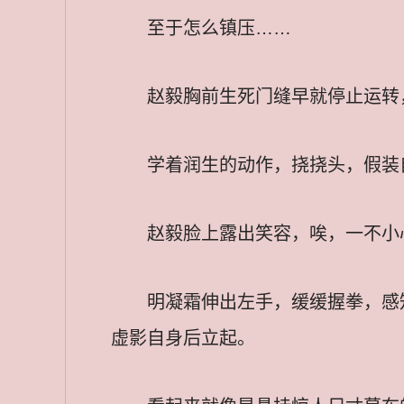
至于怎么镇压……
赵毅胸前生死门缝早就停止运转
学着润生的动作，挠挠头，假装
赵毅脸上露出笑容，唉，一不小
明凝霜伸出左手，缓缓握拳，感
虚影自身后立起。