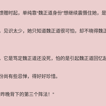
馈赠时起，单纯靠“魏正道身份”想继续震慑住她，
，见识太少，她只知道魏正道很可怕，却不晓得魏
，它是笃定魏正道还没死，怕的是引起魏正道回忆
份尚有些忌惮，得好好珍惜。
置昨晚背下的第三个阵法！”