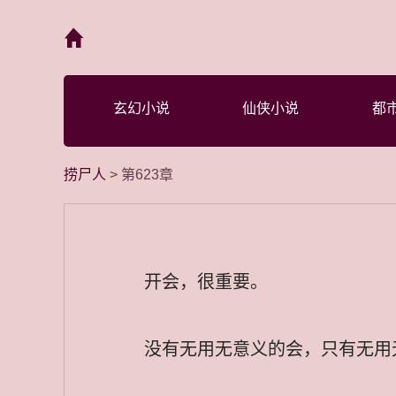
首页
玄幻小说
仙侠小说
都
捞尸人
> 第623章
开会，很重要。
没有无用无意义的会，只有无用