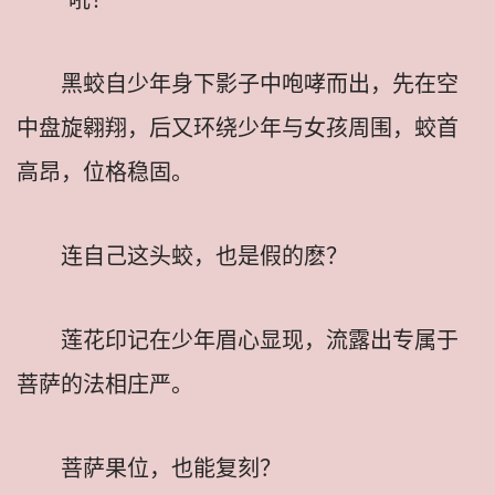
黑蛟自少年身下影子中咆哮而出，先在空
中盘旋翱翔，后又环绕少年与女孩周围，蛟首
高昂，位格稳固。
连自己这头蛟，也是假的麽？
莲花印记在少年眉心显现，流露出专属于
菩萨的法相庄严。
菩萨果位，也能复刻？