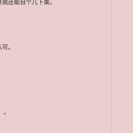
桌我还能自个儿下桌。
认可。
 “