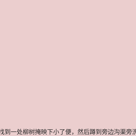
找到一处柳树掩映下小了便，然后蹲到旁边沟渠旁