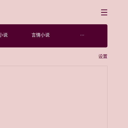
菜单
小说
言情小说
···
设置