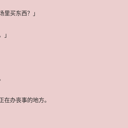
场里买东西？」
。」
。
正在办丧事的地方。