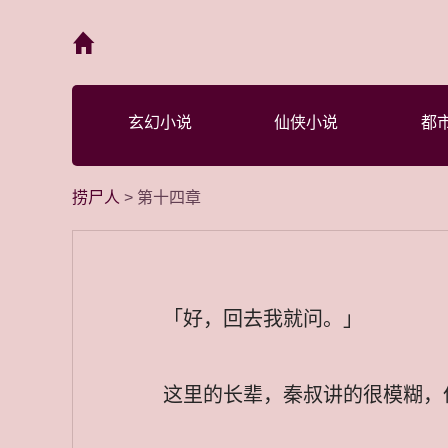
首页
玄幻小说
仙侠小说
都
捞尸人
> 第十四章
「好，回去我就问。」
这里的长辈，秦叔讲的很模糊，