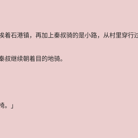
挨着石港镇，再加上秦叔骑的是小路，从村里穿行
秦叔继续朝着目的地骑。
椅。」