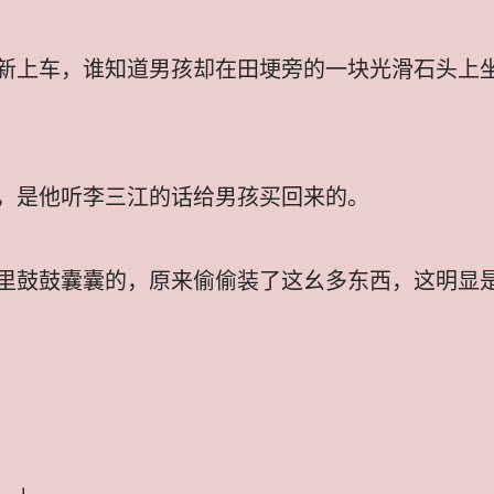
新上车，谁知道男孩却在田埂旁的一块光滑石头上
，是他听李三江的话给男孩买回来的。
里鼓鼓囊囊的，原来偷偷装了这幺多东西，这明显
。」