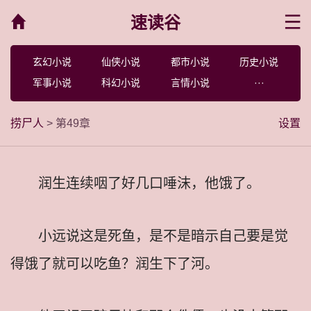
速读谷
菜单
玄幻小说
仙侠小说
都市小说
历史小说
军事小说
科幻小说
言情小说
···
捞尸人
> 第49章
设置
润生连续咽了好几口唾沫，他饿了。
小远说这是死鱼，是不是暗示自己要是觉
得饿了就可以吃鱼？润生下了河。