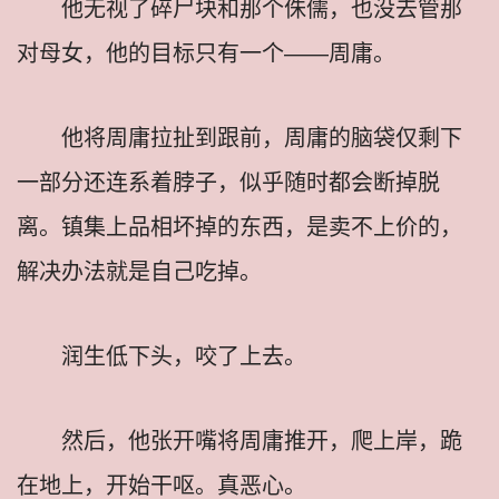
他无视了碎尸块和那个侏儒，也没去管那
对母女，他的目标只有一个——周庸。
他将周庸拉扯到跟前，周庸的脑袋仅剩下
一部分还连系着脖子，似乎随时都会断掉脱
离。镇集上品相坏掉的东西，是卖不上价的，
解决办法就是自己吃掉。
润生低下头，咬了上去。
然后，他张开嘴将周庸推开，爬上岸，跪
在地上，开始干呕。真恶心。