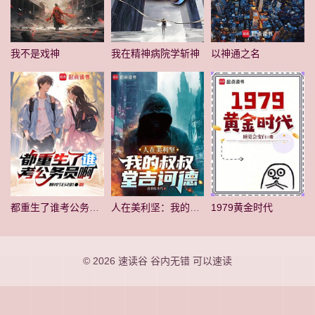
我不是戏神
我在精神病院学斩神
以神通之名
都重生了谁考公务员啊
人在美利坚：我的叔叔堂吉诃德
1979黄金时代
© 2026
速读谷
谷内无错 可以速读