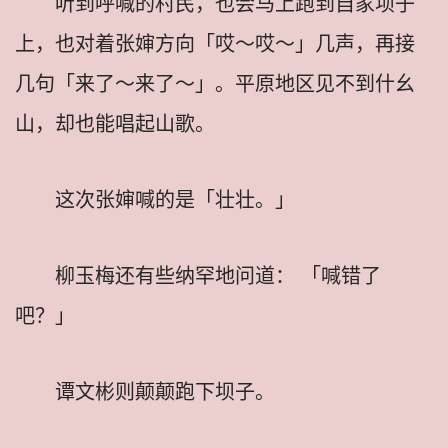
听到呼喊的村民，也会马上跑到自家坝子
上，也对着张婶方向「哎～哎～」几声，再接
几句「来了～来了～」。平原地区见不到什幺
山，却也能唱起山歌。
这次张婶喊的是「壮壮。」
柳玉梅还有些纳罕地问道： 「喊错了
吧？」
谭文彬则颠颠跑下坝子。