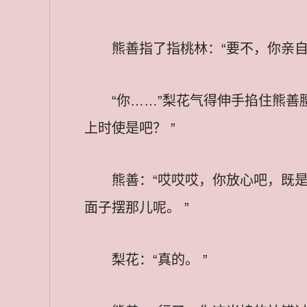
熊善指了指桃林：“要不，你亲自
“你……”梨花气得伸手掐住熊
上时使是吧？ ”
熊善：“哎哎哎，你放心吧，既
面子摆那儿呢。 ”
梨花：“真的。 ”