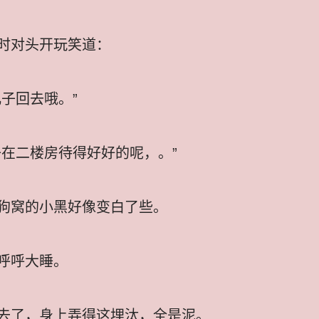
时对头开玩笑道：
子回去哦。”
子在二楼房待得好好的呢，。”
狗窝的小黑好像变白了些。
呼呼大睡。
去了，身上弄得这埋汰，全是泥。