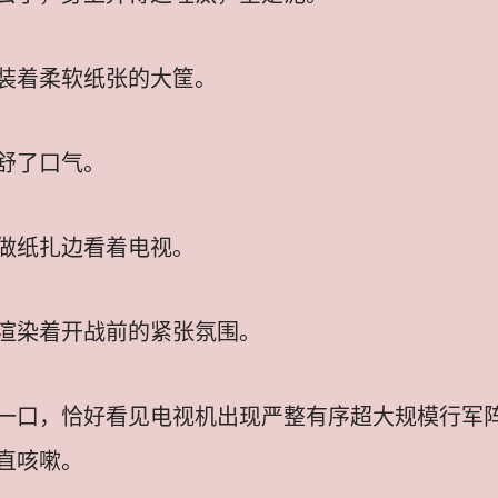
装着柔软纸张的大筐。
舒了口气。
做纸扎边看着电视。
渲染着开战前的紧张氛围。
一口，恰好看见电视机出现严整有序超大规模行军
直咳嗽。