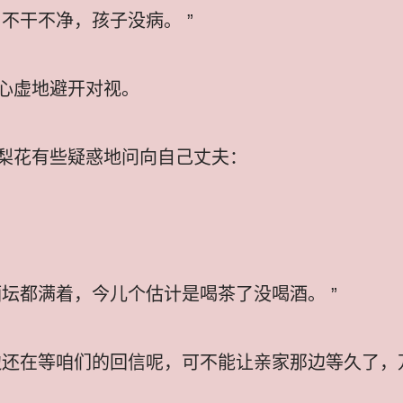
不干不净，孩子没病。 ”
心虚地避开对视。
梨花有些疑惑地问向自己丈夫：
坛都满着，今儿个估计是喝茶了没喝酒。 ”
边还在等咱们的回信呢，可不能让亲家那边等久了，