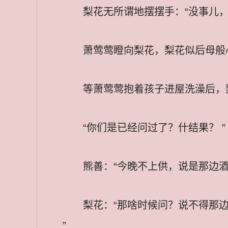
梨花无所谓地摆摆手：“没事儿，
萧莺莺瞪向梨花，梨花似后母般
等萧莺莺抱着孩子进屋洗澡后，
“你们是已经问过了？什结果？ ”
熊善：“今晚不上供，说是那边酒
梨花：“那啥时候问？说不得那
”