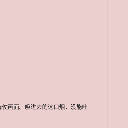
阵仗画面。吸进去的这口烟，没能吐