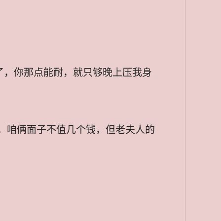
了，你那点能耐，就只够晚上压我身
，咱俩面子不值几个钱，但老夫人的