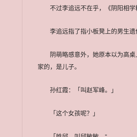
不过李追远不在乎，《阴阳相学
李追远指了指小板凳上的男生遗
阴萌略感意外，她原本以为高桌
家的，是儿子。
孙红霞：「叫赵军峰。」
「这个女孩呢？」
「姓邱，叫邱敏敏。"