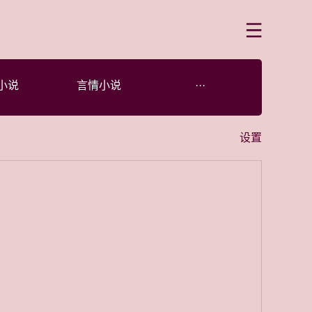
菜单
小说
言情小说
···
设置