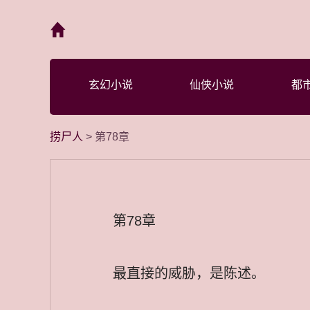
首页
玄幻小说
仙侠小说
都
捞尸人
> 第78章
第78章
最直接的威胁，是陈述。