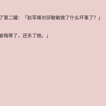
了第二罐：「赵军峰对邱敏敏做了什幺坏事了？」
敏侮辱了，还杀了她。」