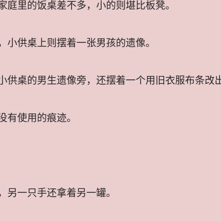
家庭里的饭桌差不多，小的则堪比板凳。
，小供桌上则摆着一张男孩的遗像。
小供桌的男生遗像旁，还摆着一个用旧衣服布条改
没有使用的痕迹。
，另一只手还拿着另一罐。