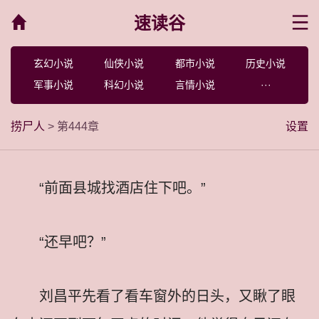
速读谷
菜单
玄幻小说
仙侠小说
都市小说
历史小说
军事小说
科幻小说
言情小说
···
捞尸人
> 第444章
设置
“前面县城找酒店住下吧。”
“还早吧？”
刘昌平先看了看车窗外的日头，又瞅了眼