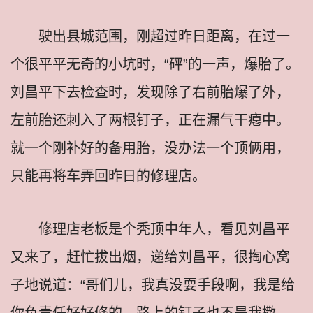
驶出县城范围，刚超过昨日距离，在过一
个很平平无奇的小坑时，“砰”的一声，爆胎了。
刘昌平下去检查时，发现除了右前胎爆了外，
左前胎还刺入了两根钉子，正在漏气干瘪中。
就一个刚补好的备用胎，没办法一个顶俩用，
只能再将车弄回昨日的修理店。
修理店老板是个秃顶中年人，看见刘昌平
又来了，赶忙拔出烟，递给刘昌平，很掏心窝
子地说道：“哥们儿，我真没耍手段啊，我是给
你负责任好好修的，路上的钉子也不是我撒