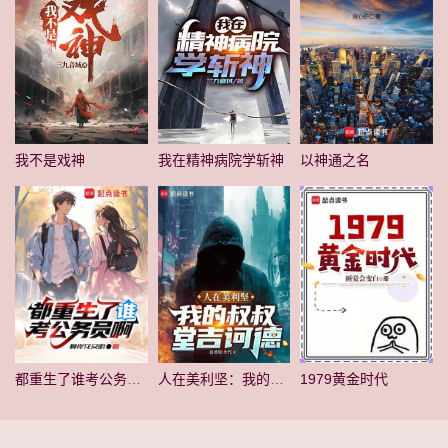
我不是戏神
我在精神病院学斩神
以神通之名
都重生了谁考公务员啊
人在美利坚：我的叔叔堂吉诃德
1979黄金时代