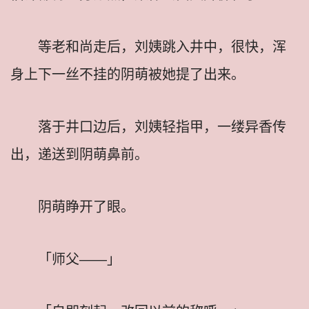
等老和尚走后，刘姨跳入井中，很快，浑
身上下一丝不挂的阴萌被她提了出来。
落于井口边后，刘姨轻指甲，一缕异香传
出，递送到阴萌鼻前。
阴萌睁开了眼。
「师父——」