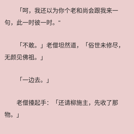
「呵，我还以为你个老和尚会跟我来一
句，此一时彼一时。"
「不敢。」老僧坦然道，「俗世未修尽，
无颜见佛祖。」
「一边去。」
老僧擡起手：「还请柳施主，先收了那
物。」