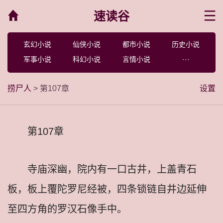
速读谷
菜单
玄幻小说
仙侠小说
都市小说
历史小说
军事小说
科幻小说
言情小说
···
捞尸人
> 第107章
设置
第107章
寺庙深幽，院内有一口古井，上盖青石
板，板上覆陀罗尼经被，四条锁链自井边延伸
至四方角的罗汉石像手中。