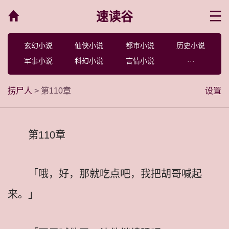
速读谷
菜单
玄幻小说
仙侠小说
都市小说
历史小说
军事小说
科幻小说
言情小说
···
捞尸人
> 第110章
设置
第110章
「哦，好，那就吃点吧，我把胡哥喊起
来。」