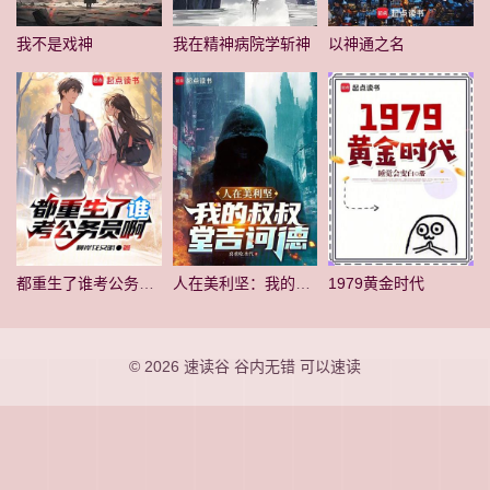
我不是戏神
我在精神病院学斩神
以神通之名
都重生了谁考公务员啊
人在美利坚：我的叔叔堂吉诃德
1979黄金时代
© 2026
速读谷
谷内无错 可以速读