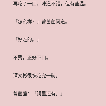
再吃了一口，味道不错，但有些温。
「怎幺样？」曾茵茵问道。
「好吃的。」
不烫，正好下口。
谭文彬很快吃完一碗。
曾茵茵：「锅里还有。」