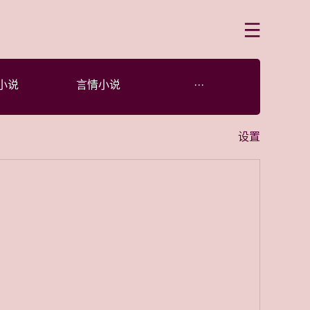
菜单
小说
言情小说
···
设置