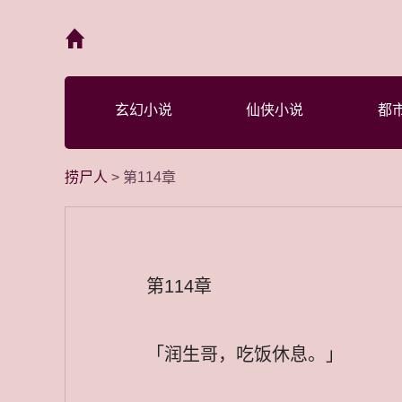
首页
玄幻小说
仙侠小说
都
捞尸人
> 第114章
第114章
「润生哥，吃饭休息。」