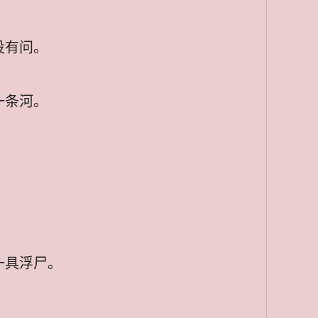
没有问。
一条河。
一具浮尸。