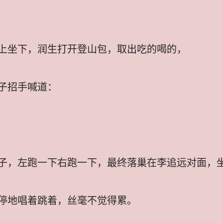
上坐下，润生打开登山包，取出吃的喝的，
子招手喊道：
子，左跑一下右跑一下，最终落巢在李追远对面，
停地唱着跳着，丝毫不觉得累。