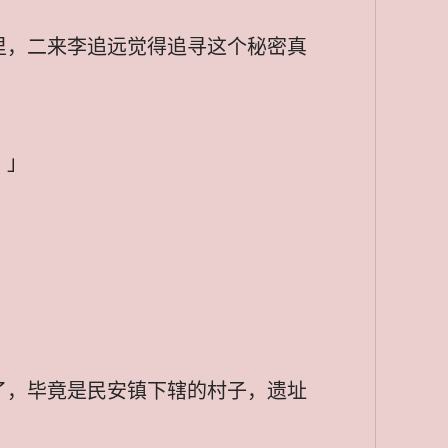
里，二来李追远觉得追寻这个秘密真
。」
了，毕竟是民安镇下辖的村子，遗址