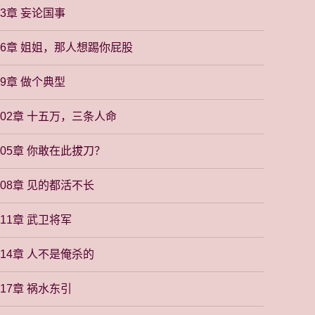
93章 妄论国事
96章 姐姐，那人想踢你屁股
99章 做个典型
102章 十五万，三条人命
105章 你敢在此拔刀？
108章 见的都活不长
111章 武卫将军
114章 人不是俺杀的
117章 祸水东引