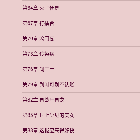
第64章 灭了便是
第67章 打擂台
第70章 鸿门宴
第73章 传染病
第76章 阎王土
第79章 到时可别不认账
第82章 再战庄再龙
第85章 世上少见的美女
第88章 这报应来得好快