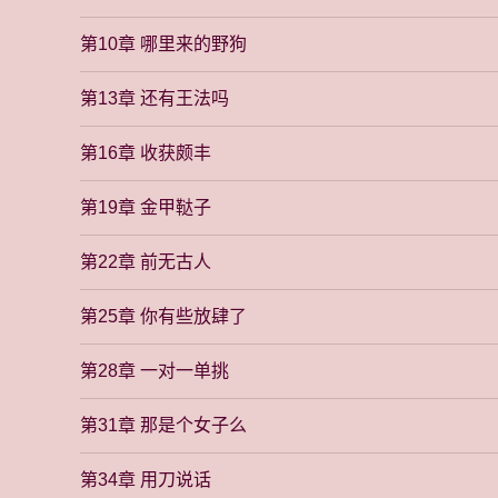
第10章 哪里来的野狗
第13章 还有王法吗
第16章 收获颇丰
第19章 金甲鞑子
第22章 前无古人
第25章 你有些放肆了
第28章 一对一单挑
第31章 那是个女子么
第34章 用刀说话