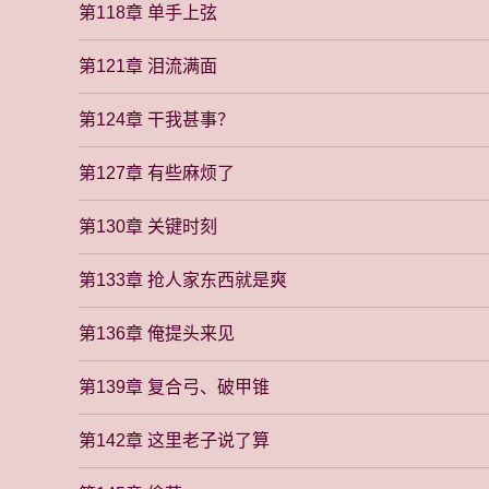
第118章 单手上弦
第121章 泪流满面
第124章 干我甚事？
第127章 有些麻烦了
第130章 关键时刻
第133章 抢人家东西就是爽
第136章 俺提头来见
第139章 复合弓、破甲锥
第142章 这里老子说了算