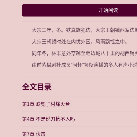
开始阅读
大宗三年，冬。铁真族犯边，大宗王朝镇西军边
大宗王朝顿时处在内忧外困，风雨飘摇之中。
同年冬，林丰意外穿越至距边城八十里的胡西铺乡
由前紫襟剧社成员“阿怀”领衔演播的多人有声小
全文目录
第1章 岭兜子村烽火台
第4章 不是说刀枪不入吗
第7章 伏击