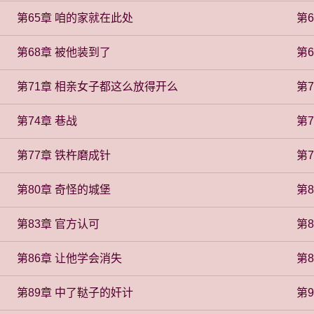
第65章 咱的家就在此处
第
第68章 被他装到了
第
第71章 相亲女子都这么放得开么
第
第74章 巷战
第7
第77章 铁杵磨成针
第
第80章 奇怪的城堡
第
第83章 官方认可
第
第86章 让他学会消失
第8
第89章 中了鞑子的奸计
第