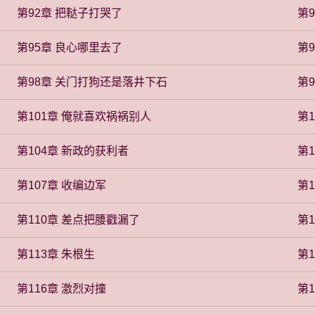
第92章 把鞑子打哭了
第
第95章 良心哪里去了
第
第98章 关门打狗还是落井下石
第
第101章 俺就喜欢祸祸别人
第
第104章 新政的获利者
第
第107章 收编边军
第
第110章 差点把腰戳漏了
第
第113章 朱根生
第
第116章 激烈对撞
第