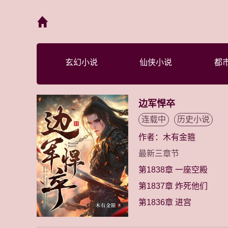
首页
玄幻小说
仙侠小说
都
边军悍卒
连载中
历史小说
作者：木有金箍
最新三章节
第1838章 一座空殿
第1837章 炸死他们
第1836章 进宫