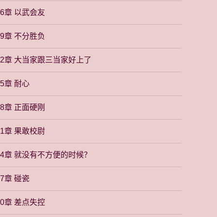
66章 以武会友
69章 不分胜负
72章 大当家跟三当家好上了
5章 耐心
78章 正面硬刚
81章 果敢校尉
84章 就没有不方便的时候？
7章 碰瓷
90章 差点失控