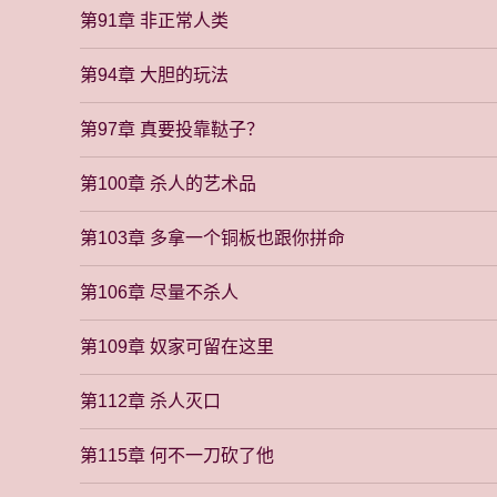
第91章 非正常人类
第94章 大胆的玩法
第97章 真要投靠鞑子？
第100章 杀人的艺术品
第103章 多拿一个铜板也跟你拼命
第106章 尽量不杀人
第109章 奴家可留在这里
第112章 杀人灭口
第115章 何不一刀砍了他