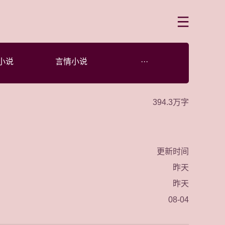
菜单
小说
言情小说
···
394.3万字
更新时间
昨天
昨天
08-04