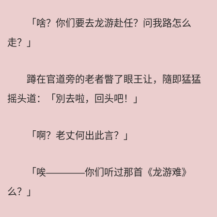
「啥？你们要去龙游赴任？问我路怎么
走？」
蹲在官道旁的老者瞥了眼王让，隨即猛猛
摇头道：「別去啦，回头吧！」
「啊？老丈何出此言？」
「唉————你们听过那首《龙游难》
么？」