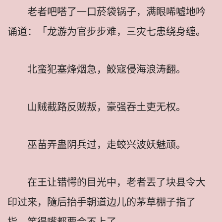
老者吧嗒了一口菸袋锅子，满眼唏嘘地吟
诵道：「龙游为官步步难，三灾七患绕身缠。
北蛮犯塞烽烟急，鮫寇侵海浪涛翻。
山贼截路反贼叛，豪强吞土吏无权。
巫苗弄蛊阴兵过，走蛟兴波妖魅顽。
在王让错愕的目光中，老者丟了块县令大
印过来，隨后抬手朝道边儿的茅草棚子指了
指，笑得嘴都要合不上了。