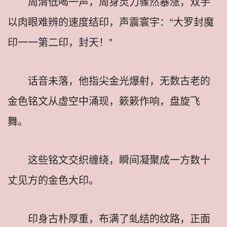
周清低喝一声，周身灵力骤然暴涨，双手
以肉眼难辨的速度结印，声震寰宇：“大罗封魔
印一一第二印，封天！”
话音未落，他指尖金光爆射，无数古老的
金色铭文从虚空中涌现，簌簌作响，盘旋飞
舞。
这些铭文交织缠绕，瞬间凝聚成一方数十
丈见方的金色大印。
印身古朴厚重，布满了虬结的纹路，正面