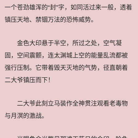
一个苍劲雄浑的“封”字，如同活过来一般，透着
镇压天地、禁锢万法的恐怖威势。
金色大印悬于半空，所过之处，空气凝
固，空间震颤，连太渊城上空的能量乱流都被
强行压制。它带着毁天灭地的气势，径直朝着
二大爷镇压而下！
二大爷此刻立马装作全神贯注观看老毒物
与月溟的激战。