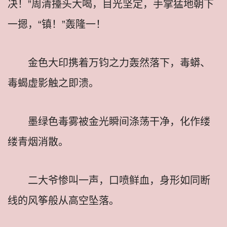
决！”周清擡头大喝，目光坚定，手掌猛地朝下
一摁，“镇！”轰隆一！
金色大印携着万钧之力轰然落下，毒蟒、
毒蝎虚影触之即溃。
墨绿色毒雾被金光瞬间涤荡干净，化作缕
缕青烟消散。
二大爷惨叫一声，口喷鲜血，身形如同断
线的风筝般从高空坠落。