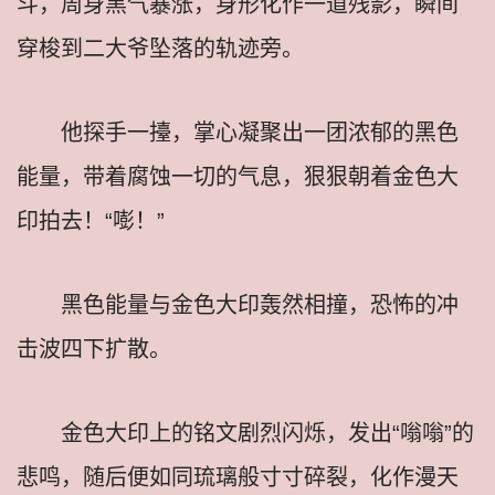
斗，周身黑气暴涨，身形化作一道残影，瞬间
穿梭到二大爷坠落的轨迹旁。
他探手一擡，掌心凝聚出一团浓郁的黑色
能量，带着腐蚀一切的气息，狠狠朝着金色大
印拍去！“嘭！”
黑色能量与金色大印轰然相撞，恐怖的冲
击波四下扩散。
金色大印上的铭文剧烈闪烁，发出“嗡嗡”的
悲鸣，随后便如同琉璃般寸寸碎裂，化作漫天