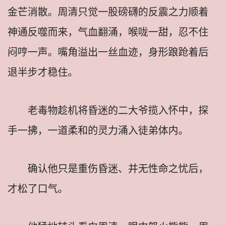
金芒消散。周清只觉一股磅礴的反震之力顺着
神通反噬而来，气血翻涌，喉咙一甜，忍不住
闷哼一声。嘴角溢出一丝血迹，身形踉跄着后
退半步才稳住。
老毒物趁机将昏迷的二大爷揽入怀中，探
手一拂，一道柔和的灵力涌入徒弟体内。
确认他只是重伤昏迷、并无性命之忧后，
才松了口气。