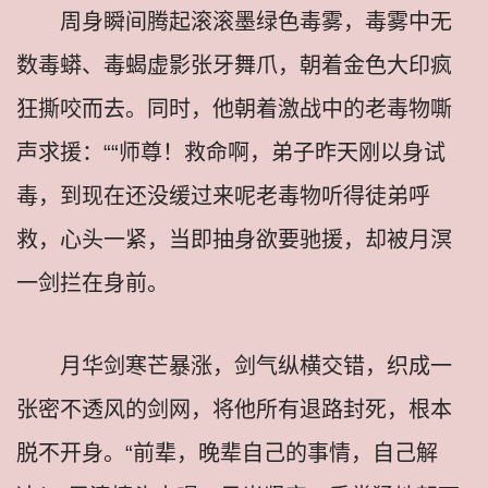
周身瞬间腾起滚滚墨绿色毒雾，毒雾中无
数毒蟒、毒蝎虚影张牙舞爪，朝着金色大印疯
狂撕咬而去。同时，他朝着激战中的老毒物嘶
声求援：““师尊！救命啊，弟子昨天刚以身试
毒，到现在还没缓过来呢老毒物听得徒弟呼
救，心头一紧，当即抽身欲要驰援，却被月溟
一剑拦在身前。
月华剑寒芒暴涨，剑气纵横交错，织成一
张密不透风的剑网，将他所有退路封死，根本
脱不开身。“前辈，晚辈自己的事情，自己解