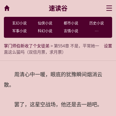
速读谷
菜单
玄幻小说
仙侠小说
都市小说
历史小说
军事小说
科幻小说
言情小说
···
掌门师伯新收了个女徒弟
> 第554章 不是，平常她一
设置
直这么猛吗（双倍月票，求月票）
周清心中一暖，眼底的犹豫瞬间烟消云
散。
罢了，这星空战场，他还是去一趟吧。