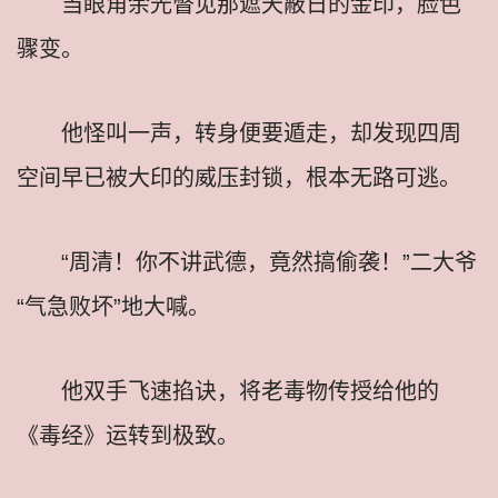
当眼角余光瞥见那遮天蔽日的金印，脸色
骤变。
他怪叫一声，转身便要遁走，却发现四周
空间早已被大印的威压封锁，根本无路可逃。
“周清！你不讲武德，竟然搞偷袭！”二大爷
“气急败坏”地大喊。
他双手飞速掐诀，将老毒物传授给他的
《毒经》运转到极致。