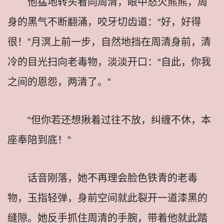
他猛地转头看向周清，眼中怒火熊熊，周
身的黑气不断翻涌，咬牙切齿道：“好，好得
很！”月溟上前一步，自然地挡在周清身前，清
冷的目光扫向老毒物，淡淡开口：“自此，你我
之间的恩怨，两清了。”
“但你若还想揪着过往不放，纠缠不休，本
座奉陪到底！”
话音刚落，她不再理会脸色铁青的老毒
物，玉指轻弹，身前空间就此裂开一道漆黑的
缝隙。她反手抓住周清的手腕，带着他就此踏