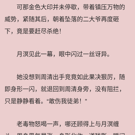
可那金色大印并未停歇，带着镇压万物的
威势，紧随其后，朝着坠落的二大爷再度砸
下，竟是要赶尽杀绝！
月溟见此一幕，眼中闪过一丝讶异。
她没想到周清出手竞竟如此果决狠厉，随
即身形一闪，就退回到周清身旁，没有阻拦，
只是静静看着。“敢伤我徒弟！”
老毒物怒喝一声，哪还顾得上与月溟缠