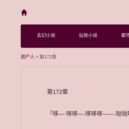
首页
玄幻小说
仙侠小说
都
捞尸人
> 第172章
第172章
「哆—·哆哆—.哆哆哆——.哒