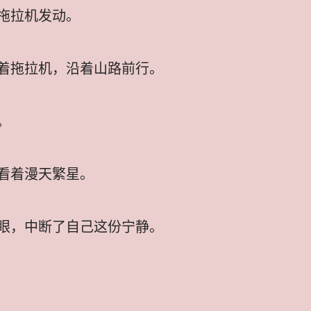
拖拉机发动。
着拖拉机，沿着山路前行。
。
看着漫天繁星。
眼，中断了自己这份宁静。