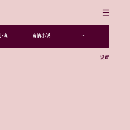
菜单
小说
言情小说
···
设置