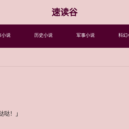
速读谷
市小说
历史小说
军事小说
科幻
哒哒哒！」