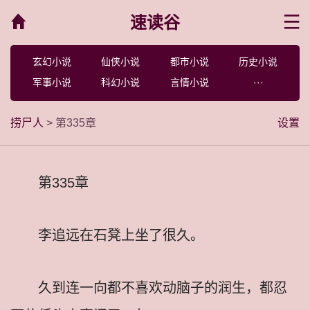
速读谷
菜单
玄幻小说
仙侠小说
都市小说
历史小说
军事小说
科幻小说
言情小说
···
捞尸人
> 第335章
设置
第335章
李追远在石凳上坐了很久。
久到连一向都不喜欢动脑子的润生，都忍