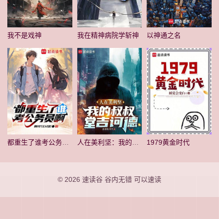
我不是戏神
我在精神病院学斩神
以神通之名
都重生了谁考公务员啊
人在美利坚：我的叔叔堂吉诃德
1979黄金时代
© 2026
速读谷
谷内无错 可以速读