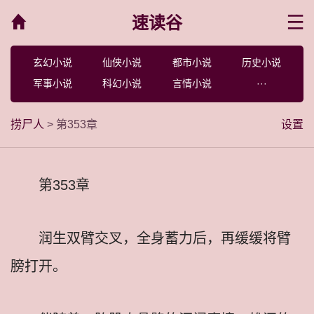
速读谷
菜单
玄幻小说
仙侠小说
都市小说
历史小说
军事小说
科幻小说
言情小说
···
捞尸人
> 第353章
设置
第353章
润生双臂交叉，全身蓄力后，再缓缓将臂
膀打开。