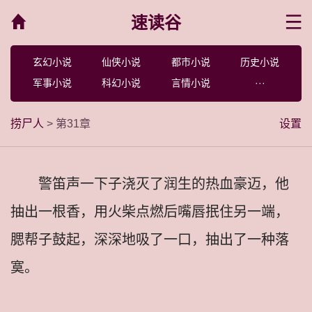
速读谷
菜单
玄幻小说
仙侠小说
都市小说
历史小说
军事小说
科幻小说
言情小说
···
捞尸人
> 第31章
设置
警笛声一下子浇灭了润生的热血豪迈，他
抽出一根香，用火柴点燃后嘴唇抿住另一端，
腮帮子鼓起，深深地吸了一口，抽出了一种落
寞。