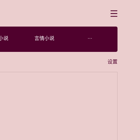
菜单
小说
言情小说
···
设置