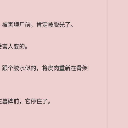
，被害埋尸前，肯定被脱光了。
受害人变的。
，跟个胶水似的，将皮肉重新在骨架
在墓碑前，它停住了。