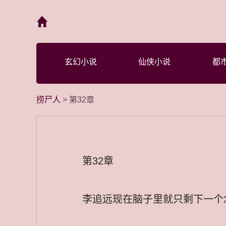
首页
玄幻小说
仙侠小说
都
捞尸人
> 第32章
第32章
李追远现在脑子里就只剩下一个