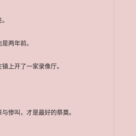
性。
也是两年前。
在镇上开了一家录像厅。
。
豪与惨叫，才是最好的祭奠。