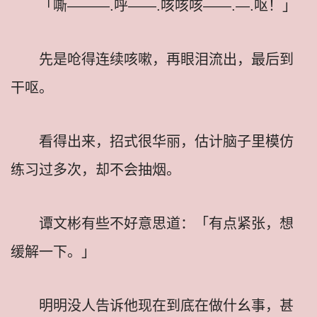
「嘶———.呼——.咳咳咳——.—.呕！」
先是呛得连续咳嗽，再眼泪流出，最后到
干呕。
看得出来，招式很华丽，估计脑子里模仿
练习过多次，却不会抽烟。
谭文彬有些不好意思道：「有点紧张，想
缓解一下。」
明明没人告诉他现在到底在做什幺事，甚