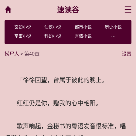
速读谷
菜单
玄幻小说
仙侠小说
都市小说
历史小说
军事小说
科幻小说
言情小说
···
捞尸人
> 第40章
设置
「徐徐回望，曾属于彼此的晚上。
红红仍是你，赠我的心中艳阳。
歌声响起，金秘书的粤语发音很标准，唱