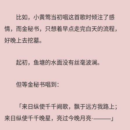
比如，小黄莺当初唱这首歌时倾注了感
情，而金秘书，只想着早点走完白天的流程，
好晚上去挖墓。
起初，鱼塘的水面没有丝毫波澜。
但等金秘书唱到：
「来日纵使千千阙歌，飘于远方我路上；
来日纵使千千晚星，亮过今晚月亮·———」