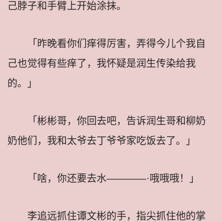
己脖子和手臂上开始涂抹。
「昨晚看你们痒得厉害，弄得今儿个我自
己也觉得有些痒了，我怀疑是润生传染给我
的。」
「彬彬哥，你回去吧，告诉润生哥和柳奶
奶他们，我和太爷去丁爷爷家吃饭去了。」
「啥，你还要去水————·哦哦哦！」
李追远抓住谭文彬的手，指尖抓住他的掌