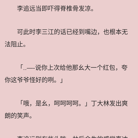
李追远当即吓得脊椎骨发凉。
可此时李三江的话已经到嘴边，也根本无
法阻止。
「..—-说你上次给他那幺大一个红包，夸
你这爷爷怪好的咧。」
「哦，是幺，呵呵呵呵。」丁大林发出爽
朗的笑声。