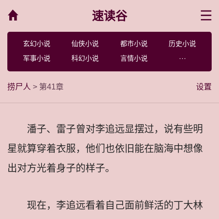
速读谷
菜单
玄幻小说
仙侠小说
都市小说
历史小说
军事小说
科幻小说
言情小说
···
捞尸人
> 第41章
设置
潘子、雷子曾对李追远显摆过，说有些明
星就算穿着衣服，他们也依旧能在脑海中想像
出对方光着身子的样子。
现在，李追远看着自己面前鲜活的丁大林