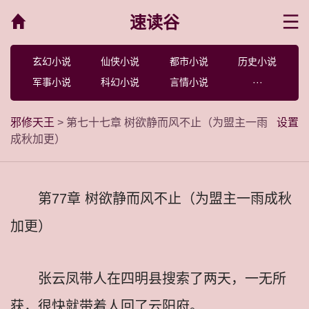
速读谷
菜单
玄幻小说
仙侠小说
都市小说
历史小说
军事小说
科幻小说
言情小说
···
邪修天王
> 第七十七章 树欲静而风不止（为盟主一雨
设置
成秋加更）
第77章 树欲静而风不止（为盟主一雨成秋
加更）
张云凤带人在四明县搜索了两天，一无所
获，很快就带着人回了云阳府。