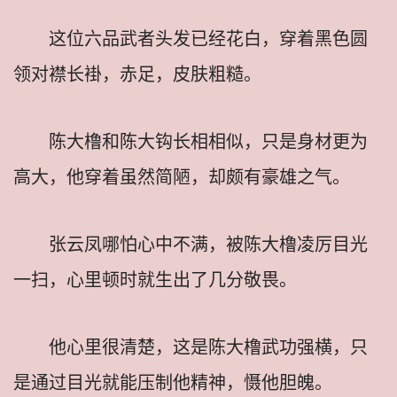
这位六品武者头发已经花白，穿着黑色圆
领对襟长褂，赤足，皮肤粗糙。
陈大橹和陈大钩长相相似，只是身材更为
高大，他穿着虽然简陋，却颇有豪雄之气。
张云凤哪怕心中不满，被陈大橹凌厉目光
一扫，心里顿时就生出了几分敬畏。
他心里很清楚，这是陈大橹武功强横，只
是通过目光就能压制他精神，慑他胆魄。