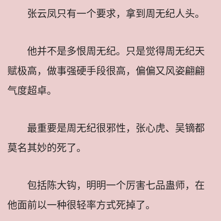
张云凤只有一个要求，拿到周无纪人头。
他并不是多恨周无纪。只是觉得周无纪天
赋极高，做事强硬手段很高，偏偏又风姿翩翩
气度超卓。
最重要是周无纪很邪性，张心虎、吴镝都
莫名其妙的死了。
包括陈大钩，明明一个厉害七品蛊师，在
他面前以一种很轻率方式死掉了。