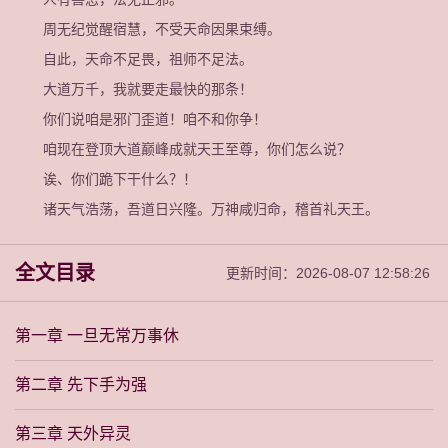
周无纪觉醒宿慧，不受天命因果束缚。
自此，天命不足畏，祖师不足法。
大道万千，我就要走最快的那条！
你们说咱是邪门歪道！咱不和你争！
咱现在登顶大道巅峰成就天王至尊，你们怎么说？
诶、你们跪下干什么？！
诸天气浩荡，吾道日兴隆。万神咸归命，稽首礼天王。
全文目录
更新时间：2026-08-07 12:58:26
第一章 一旦无常万事休
第二章 先下手为强
第三章 天外异灵