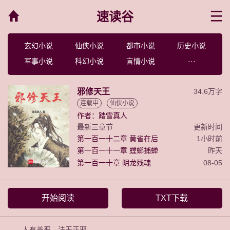
速读谷
菜单
玄幻小说
仙侠小说
都市小说
历史小说
军事小说
科幻小说
言情小说
···
邪修天王
34.6万字
连载中
仙侠小说
作者：踏雪真人
最新三章节
更新时间
第一百一十二章 黄雀在后
1小时前
第一百一十一章 螳螂捕蝉
昨天
第一百一十章 阴龙残魂
08-05
开始阅读
TXT下载
人有善恶，法无正邪。