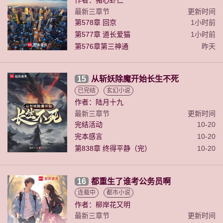
作者：猪心虾仁
最新三章节
更新时间
第578章 回京
1小时前
第577章 道长爱猫
1小时前
第576章第三神通
昨天
15
从斩妖除魔开始长生不死
已完结
玄幻小说
作者：陆月十九
最新三章节
更新时间
完结活动
10-20
完本感言
10-20
第838章 终得平静（完）
10-20
16
都重生了谁考公务员啊
连载中
都市小说
作者：柳岸花又明
最新三章节
更新时间