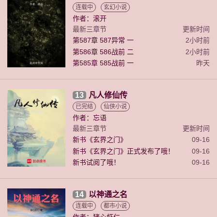
连载中
玄幻小说
作者：滚开
最新三章节
更新时间
第587章 587异常 一
2小时前
第586章 586战前 二
2小时前
第585章 585战前 一
昨天
13
凡人修仙传
已完结
仙侠小说
作者：忘语
最新三章节
更新时间
新书《玄界之门》
09-16
新书《玄界之门》正式发布了哦！
09-16
新书试阅了哦！
09-16
14
以神通之名
连载中
都市小说