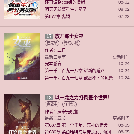
还再调整cos姐的情绪
08-02
明天更新暨重生五星了
08-02
第877章 离婚！
07-22
17
放开那个女巫
已完结
奇幻小说
作者：二目
最新三章节
更新时间
完本感言
10-24
第一千四百九十八章 崭新的道路
10-24
第一千四百九十七章 截然不同的风景
10-24
18
以一龙之力打倒整个世界！
连载中
轻小说
作者：唐宋元明氢
最新三章节
更新时间
第687章 第一个千年，荒神的猎犬
08-05
第686章 莱茵哈特与皇帝之女，沉睡
08-05