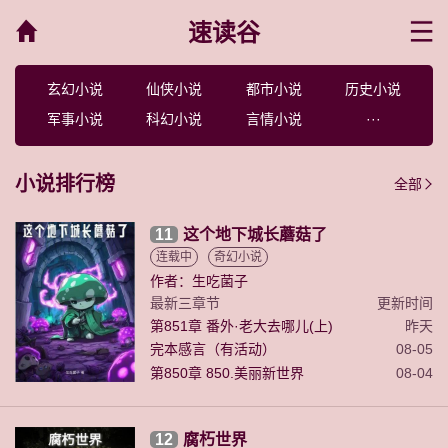
速读谷
菜单
玄幻小说
仙侠小说
都市小说
历史小说
军事小说
科幻小说
言情小说
···
小说排行榜
全部
11
这个地下城长蘑菇了
连载中
奇幻小说
作者：生吃菌子
最新三章节
更新时间
第851章 番外·老大去哪儿(上)
昨天
完本感言（有活动）
08-05
第850章 850.美丽新世界
08-04
12
腐朽世界