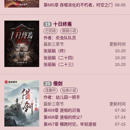
第685章 吞噬进化的不朽者，时空之门
08-05
（求月票）
19
十日终焉
已完结
悬疑小说
作者：杀虫队队员
最新三章节
更新时间
张丽娟（终）
10-20
张丽娟（二十四）
10-20
张丽娟（二十三）
10-20
20
借剑
连载中
仙侠小说
作者：幼儿园一把手
最新三章节
更新时间
第459章 道祖的识海
07-30
第458章 道祖的师父？
07-24
第457章 横跨时空，年轻道祖
07-15