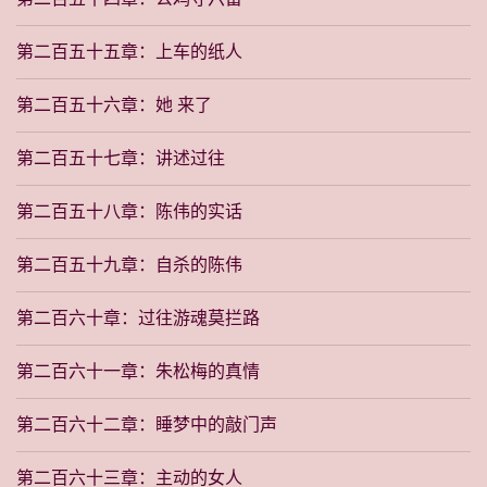
第二百五十五章：上车的纸人
第二百五十六章：她 来了
第二百五十七章：讲述过往
第二百五十八章：陈伟的实话
第二百五十九章：自杀的陈伟
第二百六十章：过往游魂莫拦路
第二百六十一章：朱松梅的真情
第二百六十二章：睡梦中的敲门声
第二百六十三章：主动的女人