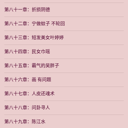
第八十一章：折损阴德
第八十二章：宁做蚊子 不轮回
第八十三章：短发美女叶婷婷
第八十四章：民女巾瑶
第八十五章：霸气的吴胖子
第八十六章：画 有问题
第八十七章：人皮还魂术
第八十八章：问卦寻人
第八十九章：陈江水