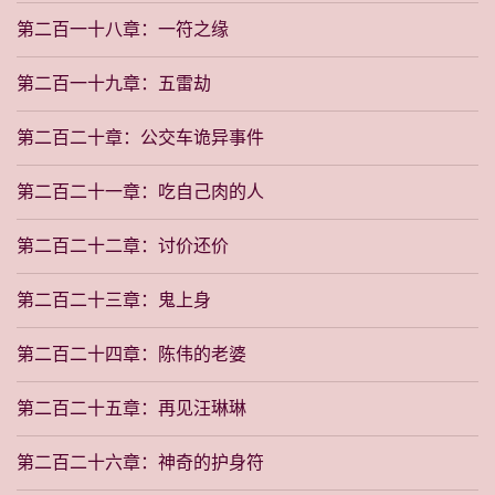
第二百一十八章：一符之缘
第二百一十九章：五雷劫
第二百二十章：公交车诡异事件
第二百二十一章：吃自己肉的人
第二百二十二章：讨价还价
第二百二十三章：鬼上身
第二百二十四章：陈伟的老婆
第二百二十五章：再见汪琳琳
第二百二十六章：神奇的护身符