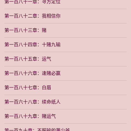
第一百八十一章：寻方定位
第一百八十二章：我相信你
第一百八十三章：赌
第一百八十四章：十赌九输
第一百八十五章：运气
第一百八十六章：逢赌必赢
第一百八十七章：白眉
第一百六十八章：续命纸人
第一百八十九章：赌运气
第一百九十章：不服输的萧少爷