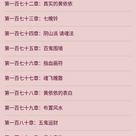
第一百七十二章：真实的黄依依
第一百七十三章：七魄铃
第一百七十四章：阴山派 请魂法
第一百七十五章：百鬼围墙
第一百七十六章：指血画符
第一百七十七章：魂飞魄散
第一百七十八章：黄依依的表白
第一百七十九章：布置风水
第一百八十章：五鬼运财