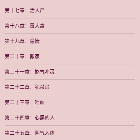
第十七章：活人尸
第十八章：雷大富
第十九章：隐情
第二十章：搬家
第二十一章：煞气冲灵
第二十二章：犯禁忌
第二十三章：吐血
第二十四章：心黑的人
第二十五章：阴气入体