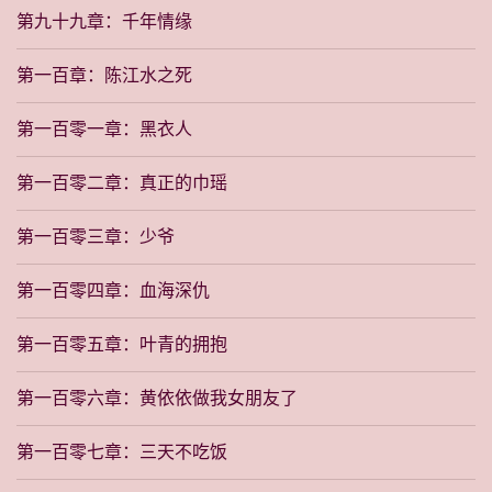
第九十九章：千年情缘
第一百章：陈江水之死
第一百零一章：黑衣人
第一百零二章：真正的巾瑶
第一百零三章：少爷
第一百零四章：血海深仇
第一百零五章：叶青的拥抱
第一百零六章：黄依依做我女朋友了
第一百零七章：三天不吃饭