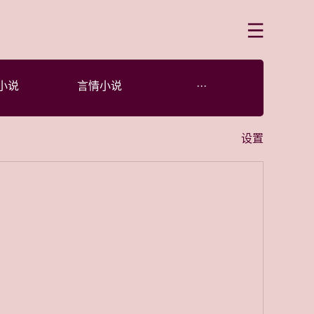
菜单
小说
言情小说
···
设置