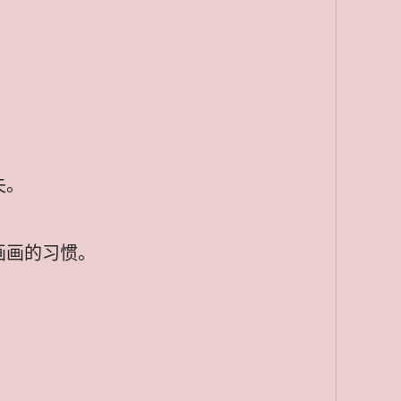
失。
画画的习惯。