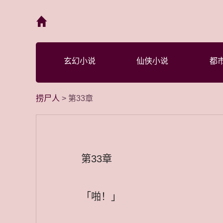
首页
玄幻小说
仙侠小说
都
捞尸人
> 第33章
第33章
「啪！」