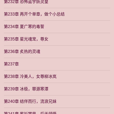
第232章 恐怖蓝宇妖灵皇
第233章 再开个单章，做个小总结
第234章 夏广寒的毒誓
第235章 星光魂宠，尊女
第236章 炙热的灵魂
第237章
第238章 冷美人，女尊柳冰岚
第239章 冰极，罪源寒潭
第240章 结伴而行，流浪兄妹
第241章 紫衫梦兽，后天领悟