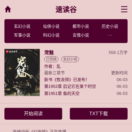
速读谷
菜单
玄幻小说
仙侠小说
都市小说
历史小说
军事小说
科幻小说
言情小说
···
宠魅
558.1万字
已完结
玄幻小说
作者：乱
最新三章节
更新时间
新书《牧龙师》已发布！
06-03
第1952章 后记它在某个时空
06-03
第1951章 鱼的天空
06-03
开始阅读
TXT下载
改编动画《幻宠师》正在热播