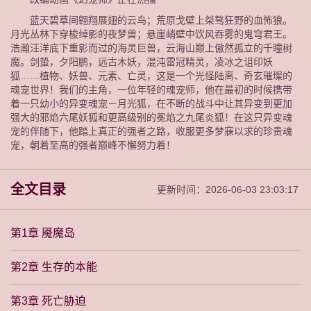
蓝天碧草间翱翔展翅的云鸟；荒原戈壁上桀骜狂野的血怖狼。
月光丛林下穿梭绰影的夜梦兽；悬崖峭壁中饮风吞雾的鬼穹君王。
浩瀚汪洋底下重影而过的海灵巨兽，云海山巅上傲然孤立的千瞳树
魔。剑蛰，夕阳鹏，远古木妖，混沌雷冠精灵，凌冰之诅印妖
狐……植物、妖兽、元素、亡灵，这是一个光怪陆离、奇玄璀璨的
魂宠世界！我们的主角，一位年轻的魂宠师，他在最初的时候携带
着一只幼小的异变魂宠－月光狐，在不断的战斗中让其异变到更加
强大的邪焰六尾妖狐和更高级别的冕焰之九尾炎狐！在这只异变魂
宠的伴随下，他踏上真正的强者之路，收服更多梦寐以求的珍贵魂
宠，朝着至高的强者巅峰不懈努力着！
全文目录
更新时间：2026-06-03 23:03:17
第1章 魇魔岛
第2章 生存的本能
第3章 死亡胁迫