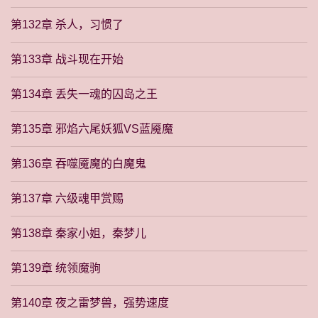
第132章 杀人，习惯了
第133章 战斗现在开始
第134章 丢失一魂的囚岛之王
第135章 邪焰六尾妖狐VS蓝魇魔
第136章 吞噬魇魔的白魔鬼
第137章 六级魂甲赏赐
第138章 秦家小姐，秦梦儿
第139章 统领魔驹
第140章 夜之雷梦兽，强势速度